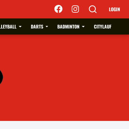
LOGIN
LLEYBALL
DARTS
BADMINTON
CITYLAUF