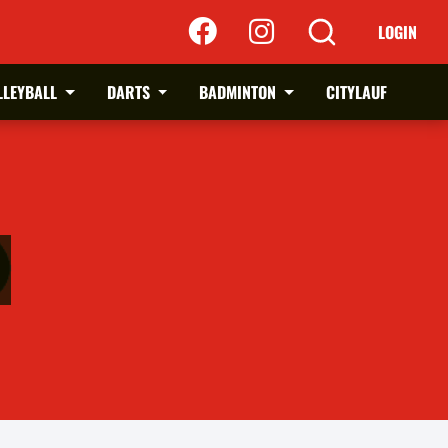
LOGIN
LLEYBALL
DARTS
BADMINTON
CITYLAUF