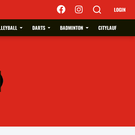
LOGIN
LLEYBALL
DARTS
BADMINTON
CITYLAUF